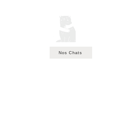
s lundi
0
Nos Chats