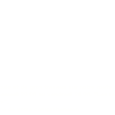
cule et de gros travaux sur notre route 
samedi 20/06 au vendredi 26/06. "Les r
us".
ns de votre compréhension