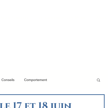
Nous Soutenir
Le sanctuaire des félins
Aband
erbey@orange.fr
Tel 04 74 56 40 12
Conseils
Comportement
le 17 et 18 juin