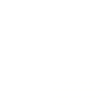
En raison de la cani
fermé au public du 
cours sont mainten
Nous vous remercio