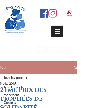
gerbey@orange.fr
Tel
04 74 56 40 12
Post
Tous les posts
9 déc. 2015
Tous les posts
2eme prix des
Evènement
trophées de
Conseils
solidarité