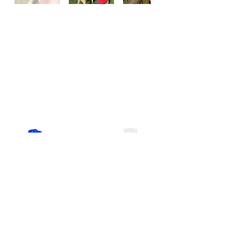
En raison de la canicule et de
gros travaux sur notre route
d’accès le refuge sera fermé au
public du samedi 20/06 au
vendredi 26/06. "Les rendez-vous
adoption en cours sont
maintenus".
Nous vous remercions de votre
compréhension
Titre 1
L
es visites chenils et chatteries se font sur
RV les lundi mardi jeudi vendredi samedi
de 14h à 17h00