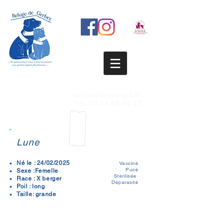
gerbey@orange.fr
Tel
04 74 56 40 12
Lune
Né le : 24/02/2025
Vacciné
Pucé
Sexe :Femelle
Stérilisée
Race : X berger
Déparasité
Poil : long
Taille: grande