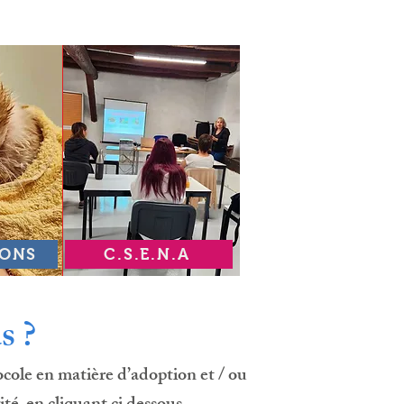
IONS
C.S.E.N.A
s ?
cole en matière d’adoption et / ou