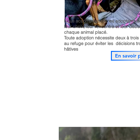
Nous accompagnons les adoptants d
leur choix, leur rencontre et leur déb
chaque animal placé.
Toute adoption nécessite deux à trois 
au refuge pour éviter les décisions t
hâtives
En savoir 