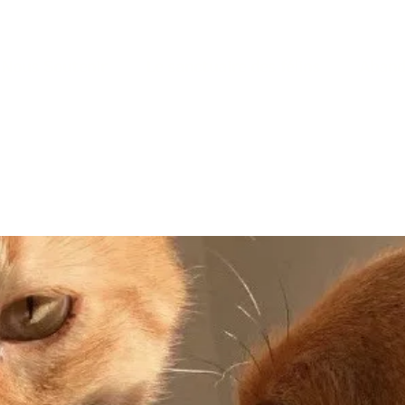
Nous Soutenir
Le sanctuaire des félins
Aband
erbey@orange.fr
Tel 04 74 56 40 12