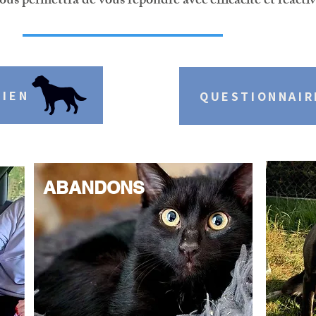
ous permettra de vous répondre avec efficacité et réactiv
HIEN
QUESTIONNAIR
SO
ABANDONS
SOCIA