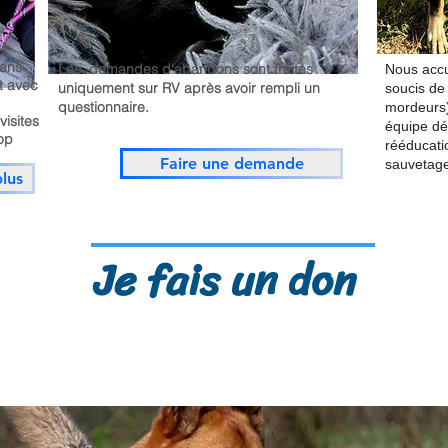
ans
Les demandes d'abandons sont traités
Nous accu
ut avec
uniquement sur RV après avoir rempli un
soucis de
questionnaire.
mordeurs) 
visites
équipe d
rop
rééducati
Faire une demande
sauvetage
plus
Je fais un don