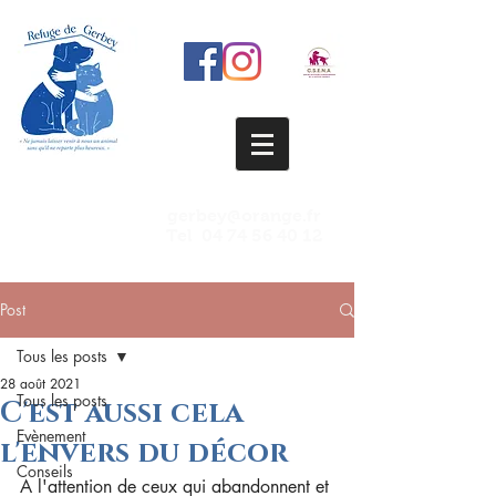
gerbey@orange.fr
Tel
04 74 56 40 12
Post
Tous les posts
28 août 2021
Tous les posts
C'est aussi cela
Evènement
l'envers du décor
Conseils
A l'attention de ceux qui abandonnent et 