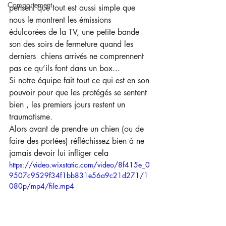
Comportement
pensent que tout est aussi simple que 
nous le montrent les émissions 
édulcorées de la TV, une petite bande 
son des soirs de fermeture quand les 
derniers  chiens arrivés ne comprennent 
pas ce qu’ils font dans un box... 
Si notre équipe fait tout ce qui est en son 
pouvoir pour que les protégés se sentent 
bien , les premiers jours restent un 
traumatisme. 
Alors avant de prendre un chien (ou de 
faire des portées) réfléchissez bien à ne 
jamais devoir lui infliger cela 
https://video.wixstatic.com/video/8f415e_0
9507c9529f34f1bb831e56a9c21d271/1
080p/mp4/file.mp4