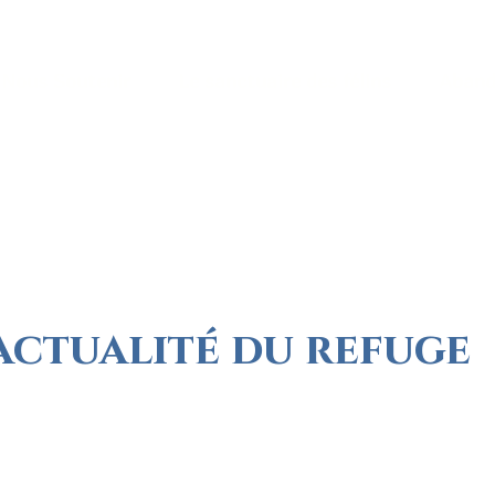
Nous Soutenir
Le sanctuaire des félins
Aband
erbey@orange.fr
Tel 04 74 56 40 12
 actualité du refuge