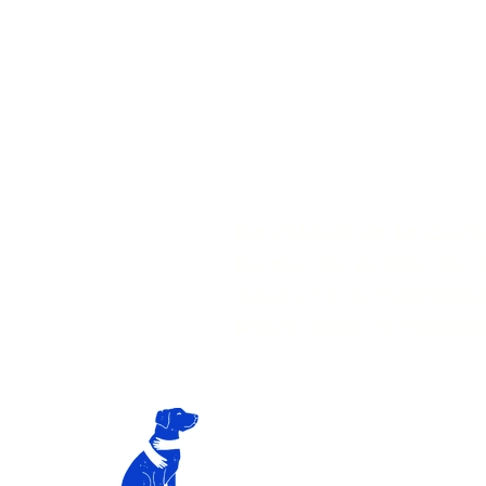
En raison de la cani
fermé au public du 
cours sont mainten
Nous vous remercio
L
es v