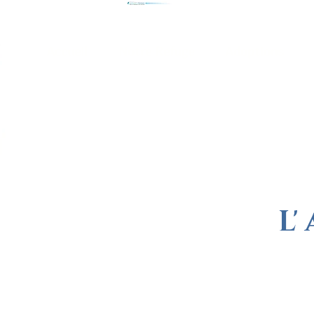
Accueil
Notre Refuge
Adoptions
g
L'