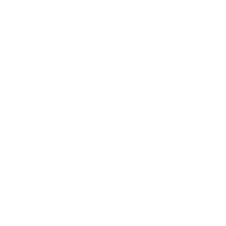
cule et de gros travaux sur notre route 
samedi 20/06 au vendredi 26/06. "Les r
us".
ns de votre compréhension
isites chenils et chatteries se font sur RV le
mardi jeudi vendredi samedi de 14h à 17h0