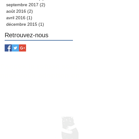
septembre 2017
(2)
2 posts
août 2016
(2)
2 posts
avril 2016
(1)
1 post
décembre 2015
(1)
1 post
Retrouvez-nous
d’accès le refuge sera
endez-vous adoption en
s lundi
0