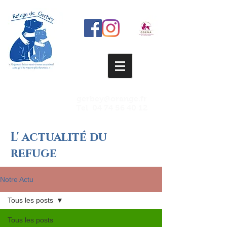
gerbey@orange.fr
Tel
04 74 56 40 12
L' actualité du
refuge
Notre Actu
Tous les posts
Tous les posts