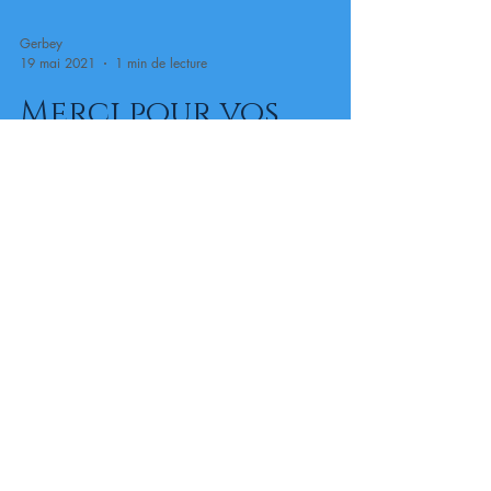
Gerbey
19 mai 2021
1 min de lecture
Merci pour vos
zoopoints
Grâce au programme caritatif de Zooplus qui récolte
les points fidélités de ses clients et grâce à la
solidarité de l’association les...