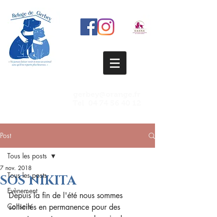
gerbey@orange.fr
Tel
04 74 56 40 12
Post
Tous les posts
7 nov. 2018
Tous les posts
SOS NIKITA
Evènement
Depuis la fin de l'été nous sommes 
Conseils
sollicités en permanence pour des 